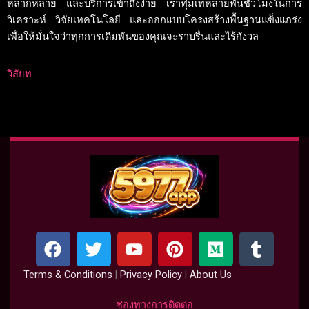
หลากหลาย และบริการเข้าถึงง่าย เราทุ่มเทหลายพันชั่วโมงในการ
วิเคราะห์ วิจัยเทคโนโลยี และออกแบบโครงสร้างพื้นฐานแข็งแกร่ง
เพื่อให้มั่นใจว่าทุกการเดิมพันของคุณจะราบรื่นและไร้กังวล
วิสัยท
F
T
Y
P
M
T
a
w
o
i
e
u
c
i
u
n
d
m
Terms & Conditions
|
Privacy Policy
|
About Us
e
t
t
t
i
b
b
t
u
e
u
l
ช่องทางการติดต่อ