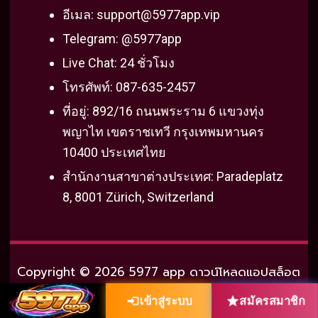
o
e
b
r
m
r
อีเมล:
support@5977app.vip
o
r
e
e
Telegram: @5977app
k
s
Live Chat: 24 ชั่วโมง
t
โทรศัพท์: 087-635-2457
ที่อยู่: 892/16 ถนนพระราม 6 แขวงทุ่ง
พญาไท เขตราชเทวี กรุงเทพมหานคร
10400 ประเทศไทย
สำนักงานสาขาต่างประเทศ: Paradeplatz
8, 8001 Zürich, Switzerland
Copyright © 2026 5977 app ดาวน์โหลดแอปสล็อต
แตกง่าย คืนยอดเสียทุกวัน แจกเครดิตฟรีจริง
เข้าสู่ระบบ
สมัครสมาชิก